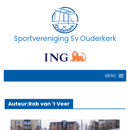
Ga
naar
de
inhoud
Sportvereniging Sv Ouderkerk
MENU
Auteur:
Rob van 't Veer