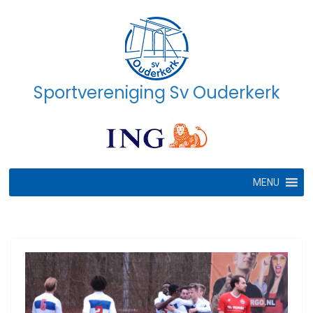
Ga
naar
de
inhoud
Sportvereniging Sv Ouderkerk
MENU