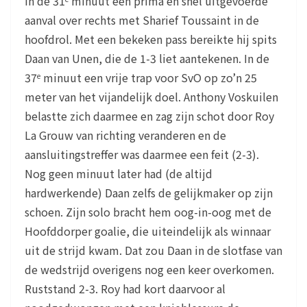
In de 31
minuut een prima en snel uitgevoerde
aanval over rechts met Sharief Toussaint in de
hoofdrol. Met een bekeken pass bereikte hij spits
Daan van Unen, die de 1-3 liet aantekenen. In de
37
minuut een vrije trap voor SvO op zo’n 25
e
meter van het vijandelijk doel. Anthony Voskuilen
belastte zich daarmee en zag zijn schot door Roy
La Grouw van richting veranderen en de
aansluitingstreffer was daarmee een feit (2-3).
Nog geen minuut later had (de altijd
hardwerkende) Daan zelfs de gelijkmaker op zijn
schoen. Zijn solo bracht hem oog-in-oog met de
Hoofddorper goalie, die uiteindelijk als winnaar
uit de strijd kwam. Dat zou Daan in de slotfase van
de wedstrijd overigens nog een keer overkomen.
Ruststand 2-3. Roy had kort daarvoor al