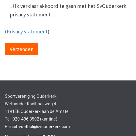
Ik verklaar akkoord te gaan met het SvOuderkerk
privacy statement.
(
Privacy statement
).
Sportvereniging Ouderkerk
Wethouder Koolhaasweg 4
1191EB Ouderkerk aan de Amstel
Tel:
020-496 3502
(kantine)
E-mail:
voetbal@svouderkerk.com