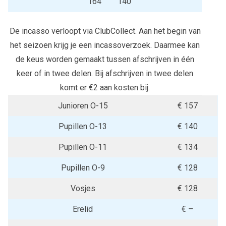
164
140
De incasso verloopt via ClubCollect. Aan het begin van
het seizoen krijg je een incassoverzoek. Daarmee kan
de keus worden gemaakt tussen afschrijven in één
keer of in twee delen. Bij afschrijven in twee delen
komt er €2 aan kosten bij.
Junioren O-15
€ 157
Pupillen O-13
€ 140
Pupillen O-11
€ 134
Pupillen O-9
€ 128
Vosjes
€ 128
Erelid
€ –