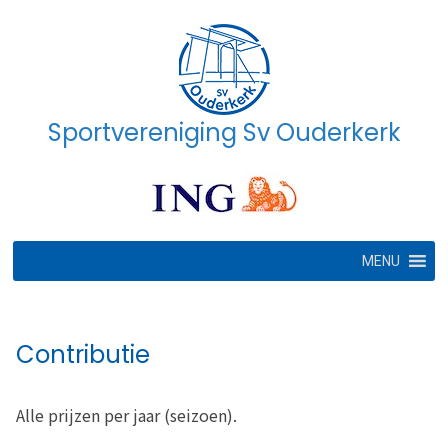
Ga
naar
de
inhoud
Sportvereniging Sv Ouderkerk
MENU
Contributie
Alle prijzen per jaar (seizoen).