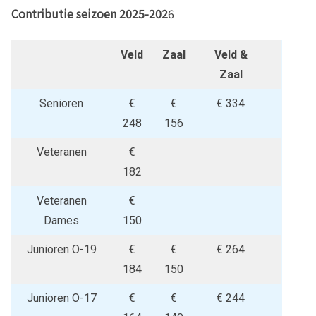
Contributie seizoen 2025-202
6
Veld
Zaal
Veld &
Zaal
Senioren
€
€
€ 334
248
156
Veteranen
€
182
Veteranen
€
Dames
150
Junioren O-19
€
€
€ 264
184
150
Junioren O-17
€
€
€ 244