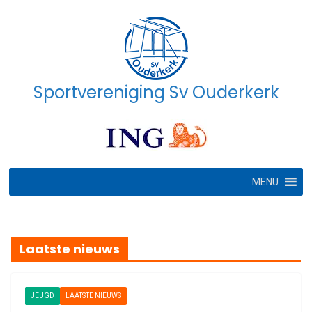
Ga
naar
de
inhoud
Sportvereniging Sv Ouderkerk
MENU
Laatste nieuws
JEUGD
LAATSTE NIEUWS