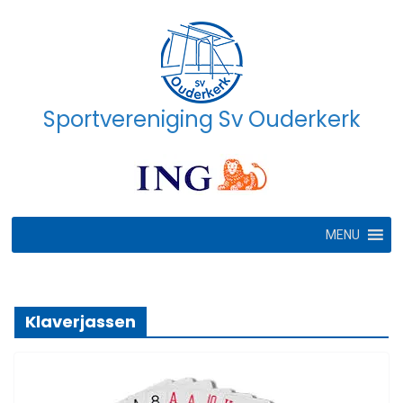
Ga
naar
de
inhoud
Sportvereniging Sv Ouderkerk
MENU
Klaverjassen