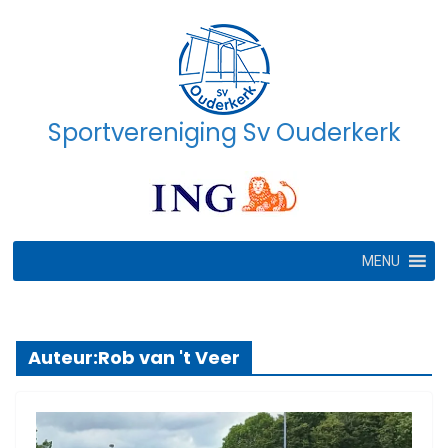
Ga
naar
de
inhoud
Sportvereniging Sv Ouderkerk
MENU
Auteur:
Rob van 't Veer