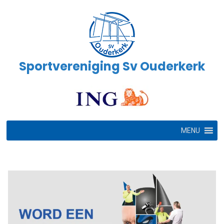
Ga
naar
de
inhoud
Sportvereniging Sv Ouderkerk
MENU