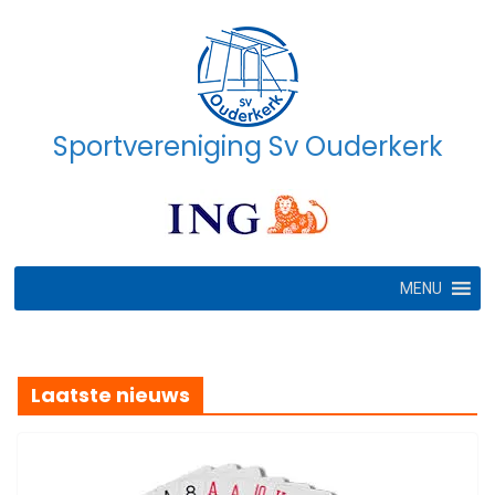
Ga
naar
de
inhoud
Sportvereniging Sv Ouderkerk
MENU
Laatste nieuws