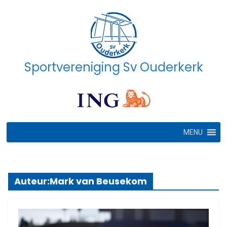
Ga
naar
de
inhoud
Sportvereniging Sv Ouderkerk
MENU
Auteur:
Mark van Beusekom