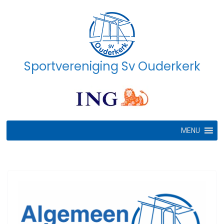
Ga
naar
de
inhoud
Sportvereniging Sv Ouderkerk
MENU