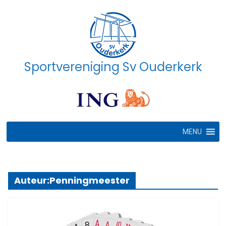
Ga
naar
de
inhoud
Sportvereniging Sv Ouderkerk
MENU
Auteur:
Penningmeester