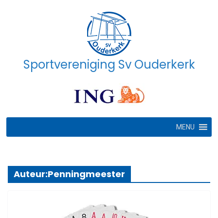
Ga
naar
de
inhoud
Sportvereniging Sv Ouderkerk
MENU
Auteur:
Penningmeester