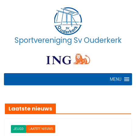
Ga
naar
de
inhoud
Sportvereniging Sv Ouderkerk
MENU
Laatste nieuws
JEUGD
LAATSTE NIEUWS