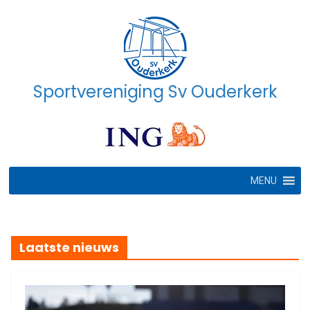
Ga
naar
de
inhoud
Sportvereniging Sv Ouderkerk
MENU
Laatste nieuws