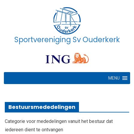
Ga
naar
de
inhoud
Sportvereniging Sv Ouderkerk
MENU
Bestuursmededelingen
Categorie voor mededelingen vanuit het bestuur dat
iedereen dient te ontvangen