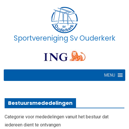
Ga
naar
de
inhoud
Sportvereniging Sv Ouderkerk
MENU
Bestuursmededelingen
Categorie voor mededelingen vanuit het bestuur dat
iedereen dient te ontvangen