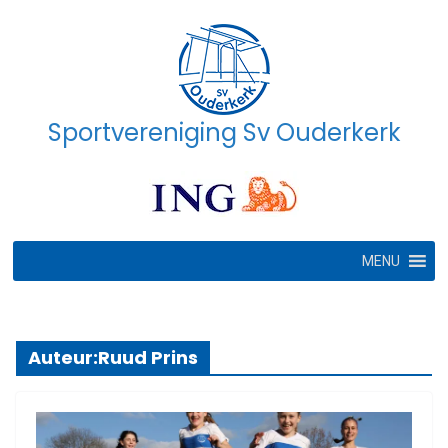
Ga
naar
de
inhoud
Sportvereniging Sv Ouderkerk
MENU
Auteur:
Ruud Prins