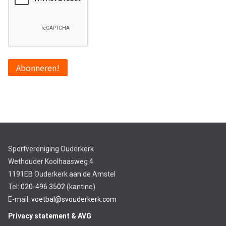
Sportvereniging Ouderkerk
Wethouder Koolhaasweg 4
1191EB Ouderkerk aan de Amstel
Tel:
020-496 3502
(kantine)
E-mail:
voetbal@svouderkerk.com
Privacy statement & AVG