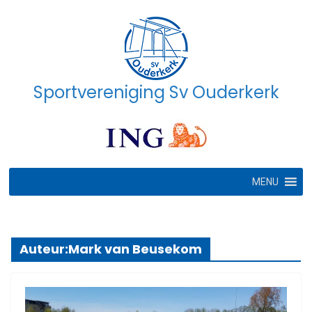
Ga
naar
de
inhoud
Sportvereniging Sv Ouderkerk
MENU
Auteur:
Mark van Beusekom