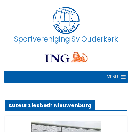
Ga
naar
de
inhoud
Sportvereniging Sv Ouderkerk
MENU
Auteur:
Liesbeth Nieuwenburg