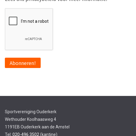
Sportvereniging Ouderkerk
Wethouder Koolhaasweg 4
1191EB Ouderkerk aan de Amstel
Tel:
020-496 3502
(kantine)