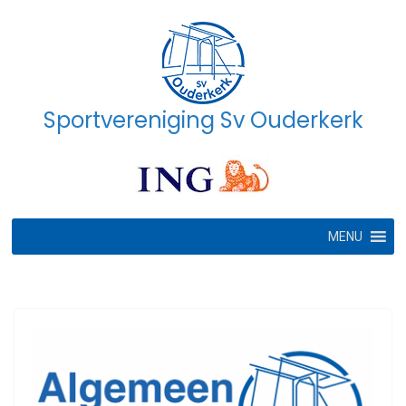
Ga
naar
de
inhoud
Sportvereniging Sv Ouderkerk
MENU