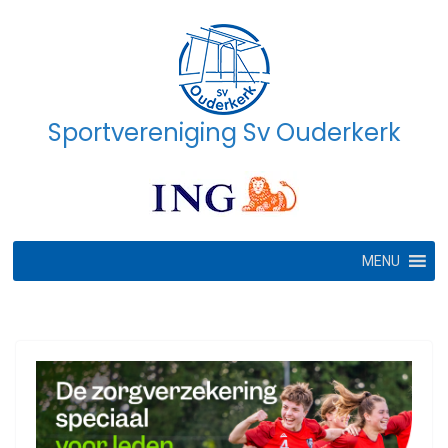
Ga
naar
de
inhoud
Sportvereniging Sv Ouderkerk
MENU