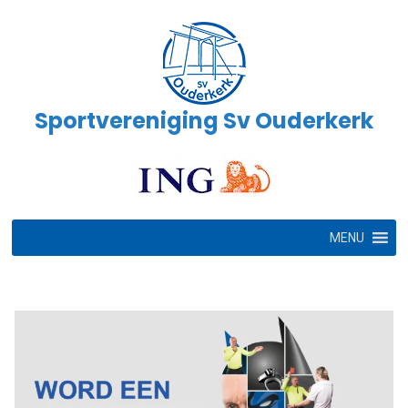
Ga
naar
de
inhoud
Sportvereniging Sv Ouderkerk
MENU