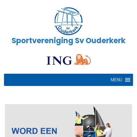
Ga
naar
de
inhoud
Sportvereniging Sv Ouderkerk
MENU