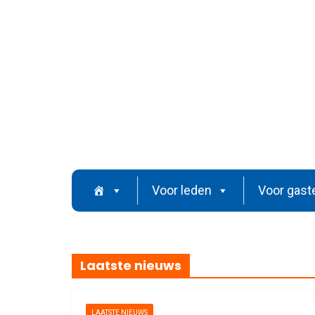
Ga
naar
de
inhoud
Voor leden
Voor gast
Laatste nieuws
LAATSTE NIEUWS