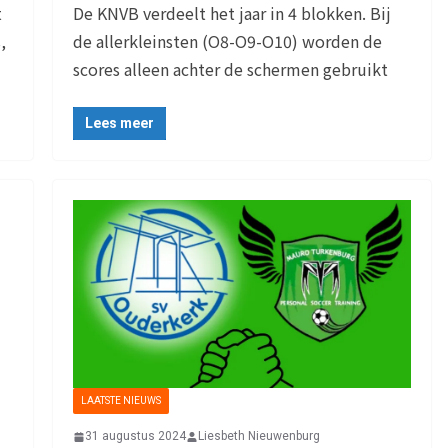
t
De KNVB verdeelt het jaar in 4 blokken. Bij
,
de allerkleinsten (O8-O9-O10) worden de
scores alleen achter de schermen gebruikt
Lees meer
LAATSTE NIEUWS
31 augustus 2024
Liesbeth Nieuwenburg