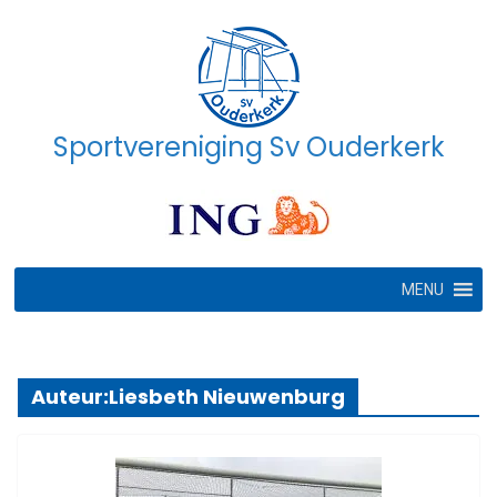
Ga
naar
de
inhoud
Sportvereniging Sv Ouderkerk
MENU
Auteur:
Liesbeth Nieuwenburg