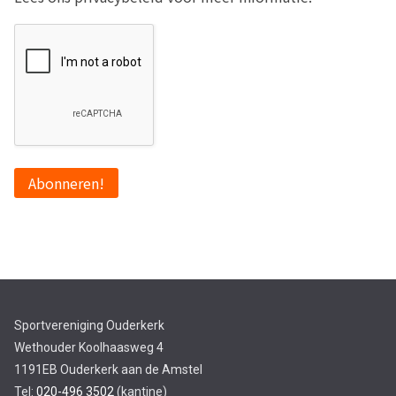
Sportvereniging Ouderkerk
Wethouder Koolhaasweg 4
1191EB Ouderkerk aan de Amstel
Tel:
020-496 3502
(kantine)