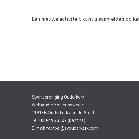
Een nieuwe activiteit kunt u aanmelden op 
Sportvereniging Ouderkerk
Wethouder Koolhaasweg 4
1191EB Ouderkerk aan de Amstel
Tel:
020-496 3502
(kantine)
E-mail:
voetbal@svouderkerk.com